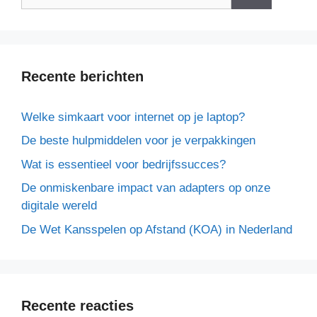
Recente berichten
Welke simkaart voor internet op je laptop?
De beste hulpmiddelen voor je verpakkingen
Wat is essentieel voor bedrijfssucces?
De onmiskenbare impact van adapters op onze
digitale wereld
De Wet Kansspelen op Afstand (KOA) in Nederland
Recente reacties